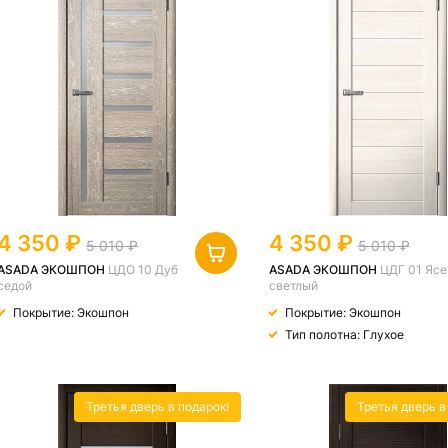
4 350
4 350
5 010
5 010
ASADA ЭКОШПОН
ЦДО 10 Дуб
ASADA ЭКОШПОН
ЦДГ 01 Ясе
седой
светлый
Покрытие: Экошпон
Покрытие: Экошпон
Тип полотна: Глухое
Третья дверь в подарок!
Третья дверь в