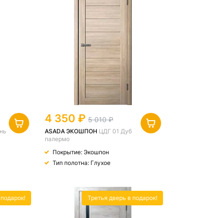
4 350
5 010
нь
ASADA ЭКОШПОН
ЦДГ 01 Дуб
палермо
Покрытие: Экошпон
Тип полотна: Глухое
 подарок!
Третья дверь в подарок!