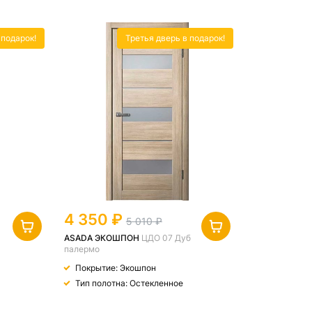
 подарок!
Третья дверь в подарок!
4 350
5 010
ASADA ЭКОШПОН
ЦДО 07 Дуб
палермо
Покрытие: Экошпон
Тип полотна: Остекленное