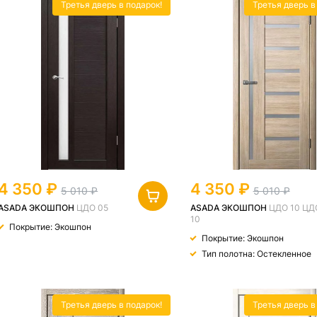
Третья дверь в подарок!
Третья дверь в
4 350
4 350
5 010
5 010
ASADA ЭКОШПОН
ЦДО 05
ASADA ЭКОШПОН
ЦДО 10 ЦД
10
Покрытие: Экошпон
Покрытие: Экошпон
Тип полотна: Остекленное
Третья дверь в подарок!
Третья дверь в