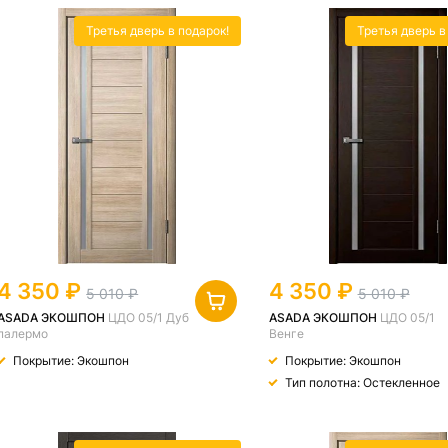
Третья дверь в подарок!
Третья дверь в
4 350
4 350
5 010
5 010
ASADA ЭКОШПОН
ЦДО 05/1 Дуб
ASADA ЭКОШПОН
ЦДО 05/1
палермо
Венге
Покрытие: Экошпон
Покрытие: Экошпон
Тип полотна: Остекленное