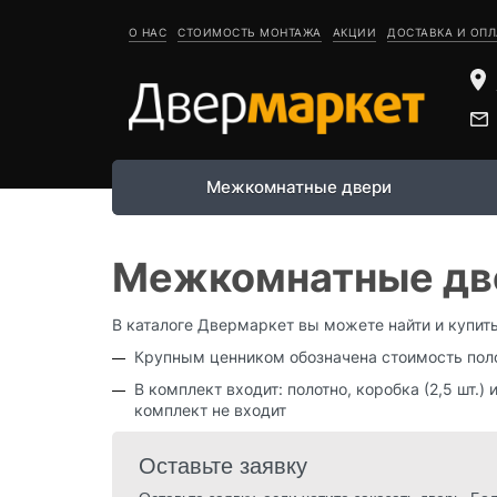
ФИО
О НАС
СТОИМОСТЬ МОНТАЖА
АКЦИИ
ДОСТАВКА И ОПЛ
Телефон
Межкомнатные двери
Электронная почта
Межкомнатные две
В каталоге Двермаркет вы можете найти и купит
Комментарий
Крупным ценником обозначена стоимость поло
В комплект входит: полотно, коробка (2,5 шт.) 
комплект не входит
Оставьте заявку