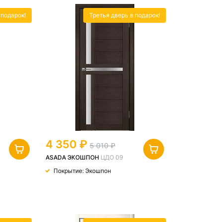
 подарок!
Третья дверь в подарок!
4 350
5 010
ASADA ЭКОШПОН
ЦДО 09
Покрытие: Экошпон