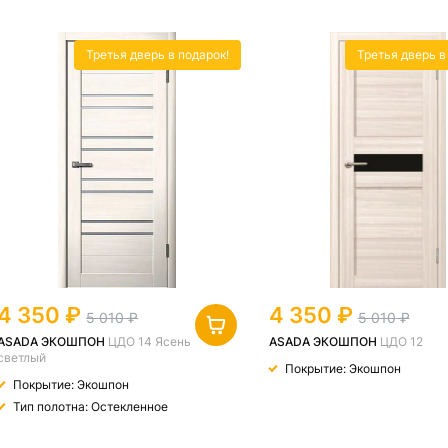
Третья дверь в подарок!
Третья дверь в
4 350
4 350
5 010
5 010
ASADA ЭКОШПОН
ЦДО 14 Ясень
ASADA ЭКОШПОН
ЦДО 12
светлый
Покрытие: Экошпон
Покрытие: Экошпон
Тип полотна: Остекленное