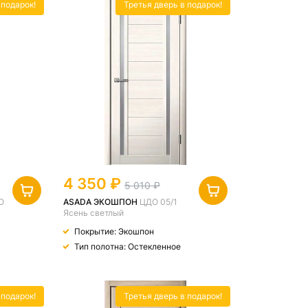
 подарок!
Третья дверь в подарок!
4 350
5 010
О
ASADA ЭКОШПОН
ЦДО 05/1
Ясень светлый
Покрытие: Экошпон
Тип полотна: Остекленное
 подарок!
Третья дверь в подарок!