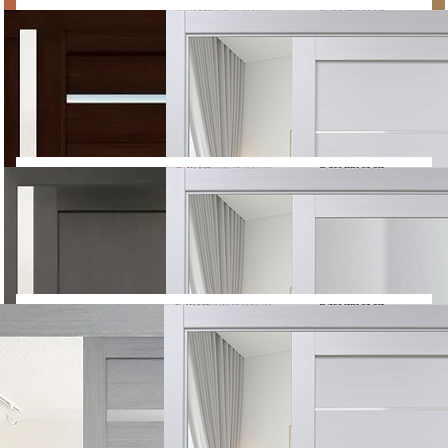
4 490
4 520
5 388
5 424
ДВЕРЬ-КУПЕ
Луна ДО
ДВЕРЬ-КУПЕ
Дверона
Альфа
Покрытие: Ламинат
Покрытие: Экошпон
Тип полотна: Глухое
Тип полотна: Остекленное
4 650
5 480
5 580
6 576
ДВЕРЬ-КУПЕ
Лиана ДО
ДВЕРЬ-КУПЕ
Лидман 206
дуб сантьяго
Покрытие: Ламинат