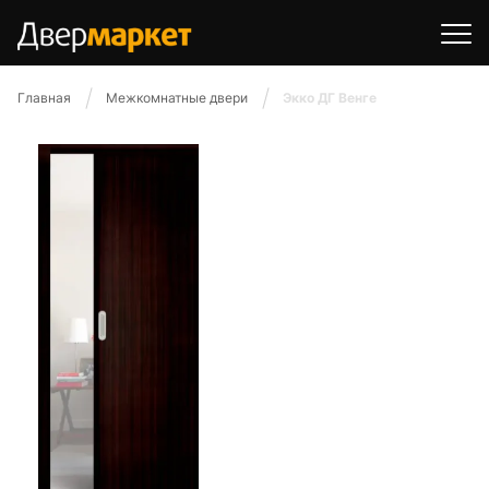
Главная
Межкомнатные двери
Экко ДГ Венге