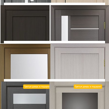
Тип полотна: Остекленное
Тип полотна: Остекленное
Покрытие: Экошпон
Покрытие: Экошпон
5 980
6 000
7 908
6 900
OPTIMA PORTE
Турин
ASADA ЭКОШПОН
ЦДО
524
16
Тип полотна: Остекленное
Покрытие: Экошпон
Покрытие: Экошпон
6 015
6 020
7 344
7 224
ЛИСТ
Л-6
АЛЕКСАНДРОВСКИЕ
Диана (Вельвет)
Тип полотна: Остекленное
Покрытие: Экошпон
Покрытие: Экошпон
Тип полотна: Остекленное
Третья дверь в подарок!
Третья дверь в подарок!
6 080
6 110
8 736
8 088
FLYDOORS
232
OPTIMA PORTE
Турин
565 АПП молдинг SB.11