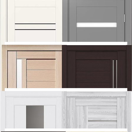
5 767
5 810
7 044
8 302
ЛИСТ
Л-5
FLYDOORS
270
Тип полотна: Остекленное
Тип полотна: Остекленное
Покрытие: Экошпон
Покрытие: Экошпон
5 850
5 850
7 740
7 740
OPTIMA PORTE
Турин
OPTIMA PORTE
Турин
505 (стекло LACOBEL
507 (стекло LACOBEL
черное/белое)
черное/белое)
Тип полотна: Остекленное
Тип полотна: Остекленное
Покрытие: Экошпон
Покрытие: Экошпон
5 850
5 850
7 740
7 740
OPTIMA PORTE
Турин
OPTIMA PORTE
Турин
506 (стекло LACOBEL)
508 (стекло LACOBEL
черное/белое)
Тип полотна: Остекленное
Тип полотна: Остекленное
Покрытие: Экошпон