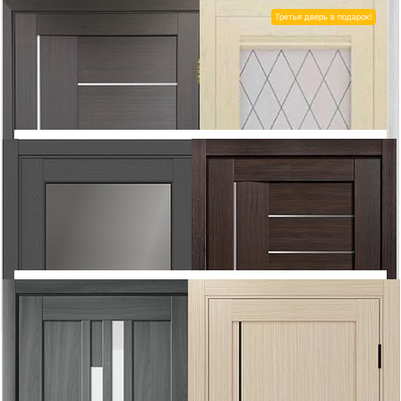
Покрытие: Экошпон
Третья дверь в подарок!
5 850
5 850
7 740
7 740
OPTIMA PORTE
Турин
OPTIMA PORTE
Турин
562 (стекло LACOBEL
561 (стекло LACOBEL
черное/белое)
черное/белое)
Тип полотна: Остекленное
Тип полотна: Остекленное
Покрытие: Экошпон
Покрытие: Экошпон
5 940
5 942
7 128
7 248
АЛЕКСАНДРОВСКИЕ
ЛИСТ
Л-8-3
Мирра (буксус)
Тип полотна: Остекленное
Тип полотна: Остекленное
Покрытие: Экошпон
Покрытие: Экошпон
5 942
5 942
7 248
7 248
ЛИСТ
Л-8-5
ЛИСТ
Л-9