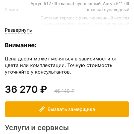
Аргус 512 (III класса) сувальдный, Аргус 511 (III
Замки
класса) сувальдный
Система термос : фольгированный изолом
+ мин.утеплитель Кауф + фольгированный
Развернуть
Наполнитель
изолом.
Внимание:
Размер
870(970)*2050 мм
Цена двери может меняться в зависимости от
Толщина полотна
100 мм
цвета или комплектации. Точную стоимость
уточняйте у консультантов.
Толщина стали
1,7 мм
36 270
46 140
Угол открывания
180
Вызвать замерщика
Уплотнение
3-контура
Услуги и сервисы
Цвет внешнего покрытия
Серебро антик