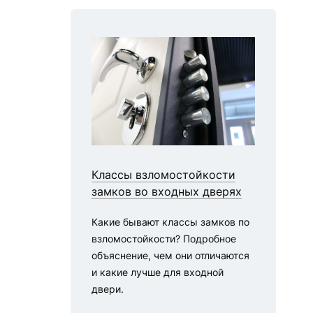
Классы взломостойкости
С
замков во входных дверях
в
Какие бывают классы замков по
П
взломостойкости? Подробное
в
объяснение, чем они отличаются
С
и какие лучше для входной
дл
двери.