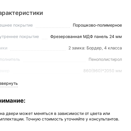
арактеристики
ешнее покрытие
Порошково-полимерное
утреннее покрытие
Фрезерованная МДФ панель 24 мм
мки
2 замка: Бордер, 4 класса
полнитель
Пенополистирол
змер
860(960)*2050 мм
лщина полотна
110 мм
звернуть
лщина стали
1,8 мм
нимание:
ол открывания
180
на двери может меняться в зависимости от цвета или
лотнение
3-контура
мплектации. Точную стоимость уточняйте у консультантов.