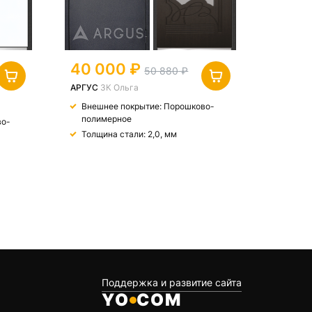
40 000
34 5
50 880
АРГУС
3К Ольга
ВФД ВХ
Внешнее покрытие: Порошково-
Внешн
полимерное
полим
во-
Толщина стали: 2,0, мм
Толщин
Поддержка и развитие сайта
YO
COM