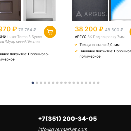
970
38 200
76 764
48 600
ОНИ
Luxor Termo 3 Букле
АРГУС
3К Под покраску 7мм
ад /Муар синий/Эмалит
Толщина стали: 2,0, мм
Внешнее покрытие: Порошко
шнее покрытие: Порошково-
полимерное
имерное
+7(351) 200-34-05
info@dvermarket.com