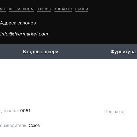
АТА
ДВЕРИ ОПТОМ
ОТЗЫВЫ
КОНТАКТЫ
СТАТЬИ
Адреса салонов
info@dvermarket.com
Входные двери
Фурнитура
д товара:
9051
Под заказ
оизводитель:
Союз