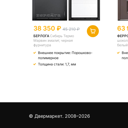
38 350
63 
45 210
БЕРЛОГА
Сибирь Термо
ФЕРР
Марвин эмалит, черная
шокол
фурнитура
белый
Внешнее покрытие: Порошково-
Вне
полимерное
пол
Толщина стали: 1,7, мм
© Двермаркет. 2008–2026