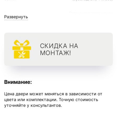
Внешнее покрытие
Порошково-полимерное
Развернуть
Уплотнение
3-контура
Внутреннее
МДФ 12 мм, Джарвис (бел. эмаль
покрытие
софт)
СКИДКА НА
МОНТАЖ!
Наполнитель
Минеральная плита
Размер
870(970)*2050 мм
Внимание:
Толщина полотна
96 мм
Цена двери может меняться в зависимости от
Цвет внешнего покрытия
Черный шелк
цвета или комплектации. Точную стоимость
уточняйте у консультантов.