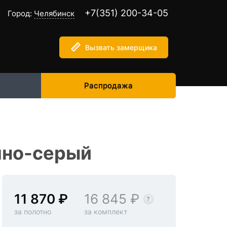
+7(351) 200-34-05
Город:
Челябинск
Вызвать замерщика
Распродажа
мно-серый
11 870
16 845
за полотно
за комплект