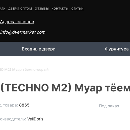
АТА
ДВЕРИ ОПТОМ
ОТЗЫВЫ
КОНТАКТЫ
СТАТЬИ
Адреса салонов
info@dvermarket.com
Входные двери
Фурнитура
NO M2) Муар тёемно-серый
2 (TECHNO M2) Муар тёе
д товара:
8865
Под заказ
оизводитель:
VellDoris