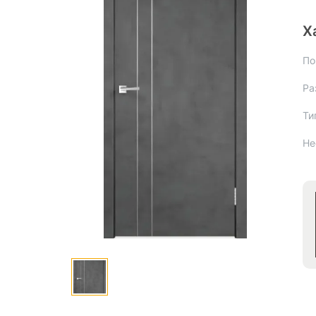
Х
По
Ра
Ти
Не