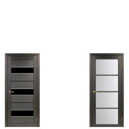
омнату&nbsp;