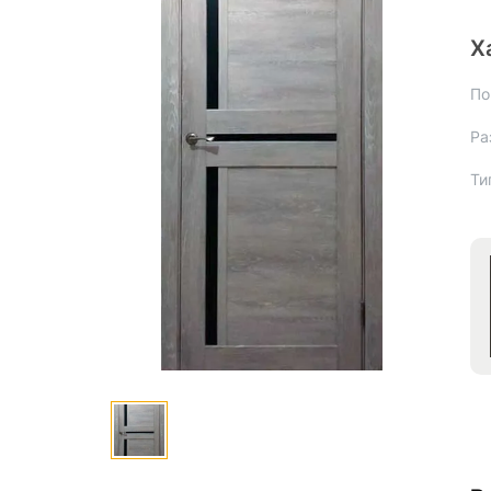
Х
По
Ра
Ти