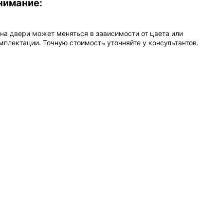
нимание:
на двери может меняться в зависимости от цвета или
мплектации. Точную стоимость уточняйте у консультантов.
ыбор межкомнатной двери
 ванную комнату или
уалет
ассмотрим основные
арактеристики дверей, которые
зволят ей прослучить как
ожно дольше, при установке в
алет или ванную