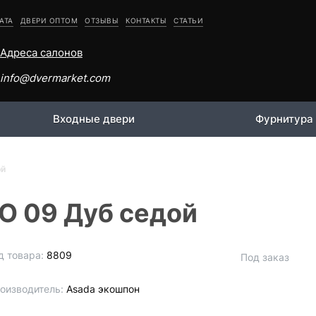
АТА
ДВЕРИ ОПТОМ
ОТЗЫВЫ
КОНТАКТЫ
СТАТЬИ
Адреса салонов
info@dvermarket.com
Входные двери
Фурнитура
ой
О 09 Дуб седой
д товара:
8809
Под заказ
оизводитель:
Asada экошпон