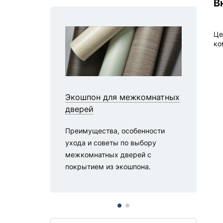
В
Це
ко
Экошпон для межкомнатных
дверей
В
Преимущества, особенности
в
ухода и советы по выбору
т
межкомнатных дверей с
покрытием из экошпона.
Р
х
по
м
ту