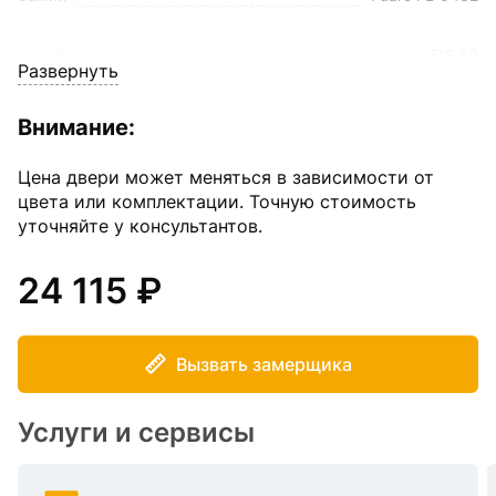
Коэффициент огнестойкости
EIS 60
Развернуть
Наполнитель
Минеральная вата и гипсокартон
Внимание:
Размер
950*2050 мм
Цена двери может меняться в зависимости от
цвета или комплектации. Точную стоимость
уточняйте у консультантов.
Толщина полотна
50 мм
24 115
Угол открывания
180
2 контура уплотнения (термореактивный и
Уплотнение
резиновый)
Вызвать замерщика
Цвет внешнего покрытия
RAL 7035
Услуги и сервисы