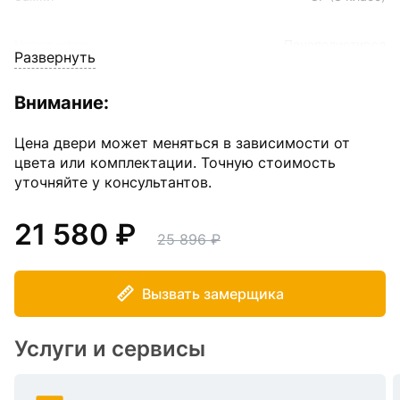
Наполнитель
Пенополистирол
Развернуть
Размер
960*1900(2050) мм
Внимание:
Толщина полотна
70 мм
Цена двери может меняться в зависимости от
цвета или комплектации. Точную стоимость
уточняйте у консультантов.
Угол открывания
70
21 580
Угол открывания
180
25 896
Уплотнение
2-контура
Вызвать замерщика
Цвет внешнего покрытия
Шоколад букле
Услуги и сервисы