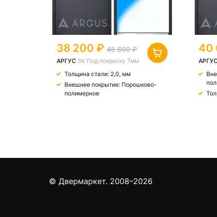
38 200
40
48 600
АРГУС
3К Под покраску 7мм
АРГУ
Толщина стали: 2,0, мм
Вне
пол
Внешнее покрытие: Порошково-
полимерное
Тол
© Двермаркет. 2008–2026