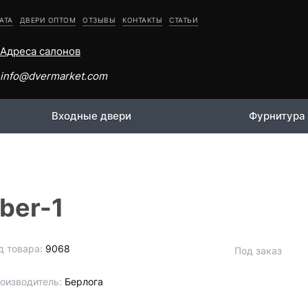
АТА
ДВЕРИ ОПТОМ
ОТЗЫВЫ
КОНТАКТЫ
СТАТЬИ
Адреса салонов
info@dvermarket.com
Входные двери
Фурнитура
ber-1
д товара:
9068
Под заказ
оизводитель:
Берлога