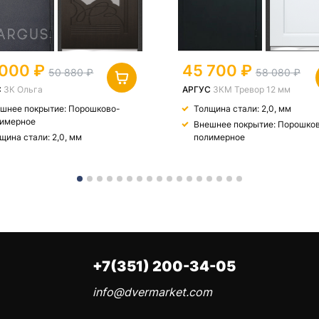
 000
45 700
50 880
58 080
С
3К Ольга
АРГУС
3КМ Тревор 12 мм
шнее покрытие: Порошково-
Толщина стали: 2,0, мм
имерное
Внешнее покрытие: Порошко
щина стали: 2,0, мм
полимерное
+7(351) 200-34-05
info@dvermarket.com