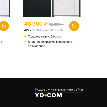
48 900
39 9
62 280
АРГУС
3КМ Джарвис 12 мм
АРГУС
3
Толщина стали: 2,0, мм
Внешн
полим
во-
Внешнее покрытие: Порошково-
полимерное
Поддержка и развитие сайта
YO
COM