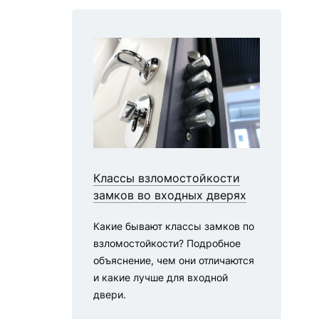
Цв
Классы взломостойкости
С
замков во входных дверях
в
Какие бывают классы замков по
П
взломостойкости? Подробное
в
объяснение, чем они отличаются
С
и какие лучше для входной
дл
двери.