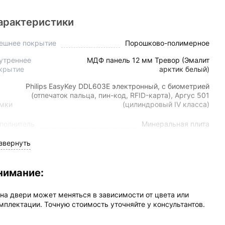
арактеристики
ешнее покрытие
Порошково-полимерное
утреннее
МДФ панель 12 мм Тревор (Эмалит
крытие
арктик белый)
Philips EasyKey DDL603E электронный, с биометрией
(отпечаток пальца, пин-код, RFID-карта), Аргус 501
мки
(цилиндровый IV класса)
полнитель
Минеральная плита
звернуть
змер
870(970)*2050 мм
лщина полотна
95 мм
нимание:
лщина стали
1,5 мм
на двери может меняться в зависимости от цвета или
ол открывания
180
мплектации. Точную стоимость уточняйте у консультантов.
лотнение
3-контура