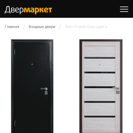
Главная
Входные двери
Элит Строй Скин царга