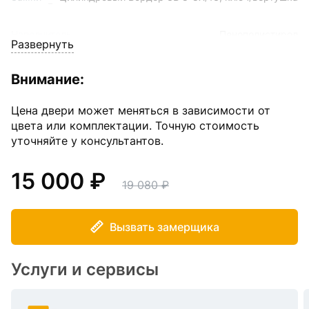
Наполнитель
Пенополистирол
Развернуть
Размер
860(960)*2050 мм
Внимание:
Толщина полотна
50 мм
Цена двери может меняться в зависимости от
цвета или комплектации. Точную стоимость
уточняйте у консультантов.
Угол открывания
180
15 000
Цвет внешнего покрытия
Серебро на черном
19 080
Вызвать замерщика
Услуги и сервисы