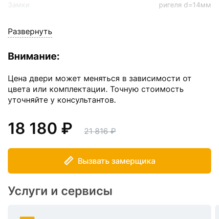
Замки
ригеля d=14мм
Развернуть
Наполнитель
Пенополистирол
Внимание:
Размер
860(960)*2050 мм
Цена двери может меняться в зависимости от
Толщина полотна
60 мм
цвета или комплектации. Точную стоимость
уточняйте у консультантов.
Угол открывания
180
18 180
21 816
Уплотнение
2-контура
Вызвать замерщика
Цвет внешнего покрытия
Антик серебро
Услуги и сервисы