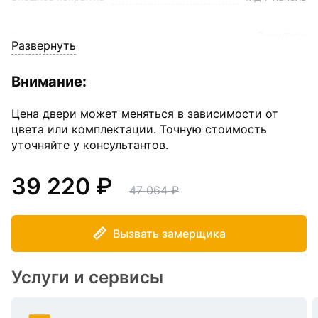
Уплотнение
3-контура
Развернуть
Внутреннее
МДФ панель 10 мм ( Бетон Светлый c
покрытие
Зеркалом Next)
Внимание:
Наполнитель
Пенополистирол
Цена двери может меняться в зависимости от
цвета или комплектации. Точную стоимость
уточняйте у консультантов.
Размер
860(960)*2050 мм
39 220
Толщина полотна
90 мм
47 064
Толщина стали
1,5 мм
Вызвать замерщика
Услуги и сервисы