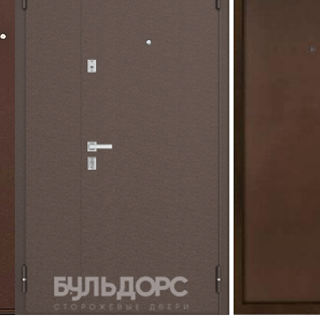
25 610
36 790
29 460
44 148
КАСТУМ
Оптима 1М-02
БУЛЬДОРС
МЕГА
КФ
Толщина стали: 1,5, мм
Внешнее покрытие:
Внешнее покрытие:
Порошково-полимерное
Порошково-полимерное
Толщина стали: 1,5, мм