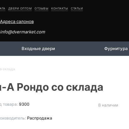
АТА
ДВЕРИ ОПТОМ
ОТЗЫВЫ
КОНТАКТЫ
СТАТЬИ
Адреса салонов
info@dvermarket.com
Входные двери
Фурнитура
о склада
-А Рондо со склада
д товара:
9300
В наличии
оизводитель:
Распродажа