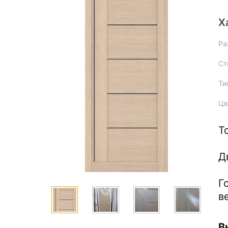
Х
Ра
Ст
Ти
Цв
Т
Д
Г
в
В