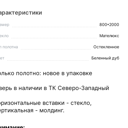
арактеристики
змер
800*2000
екло
Мателюкс
п полотна
Остекленное
ет
Беленный дуб
олько полотно: новое в упаковке
верь в наличии в ТК Северо-Западный
оризонтальные вставки - стекло,
ертикальная - молдинг.
нимание: