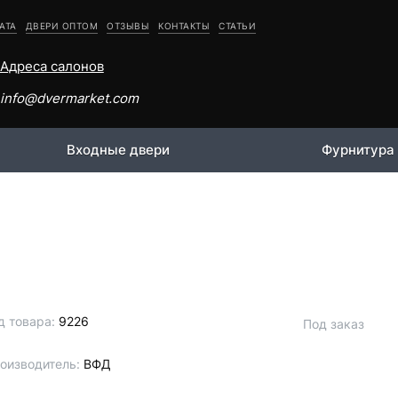
АТА
ДВЕРИ ОПТОМ
ОТЗЫВЫ
КОНТАКТЫ
СТАТЬИ
Адреса салонов
info@dvermarket.com
Входные двери
Фурнитура
д товара:
9226
Под заказ
оизводитель:
ВФД