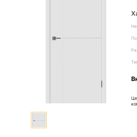
Х
Не
По
Ра
Ти
В
Це
ко