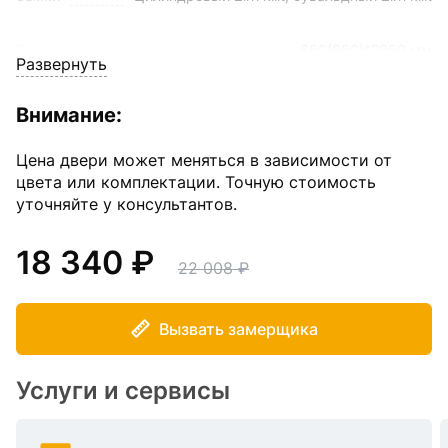
Размер
860(960)*2050 мм
Развернуть
Толщина полотна
70 мм
Внимание:
Угол открывания
180
Цена двери может меняться в зависимости от
цвета или комплектации. Точную стоимость
уточняйте у консультантов.
Уплотнение
2-контура
18 340
Цвет внешнего покрытия
Антик медь
22 008
Вызвать замерщика
Услуги и сервисы