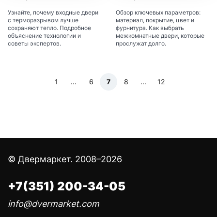
Узнайте, почему входные двери
Обзор ключевых параметров:
с терморазрывом лучше
материал, покрытие, цвет и
сохраняют тепло. Подробное
фурнитура. Как выбрать
объяснение технологии и
межкомнатные двери, которые
советы экспертов.
прослужат долго.
1
...
6
7
8
...
12
© Двермаркет. 2008–2026
+7(351) 200-34-05
info@dvermarket.com