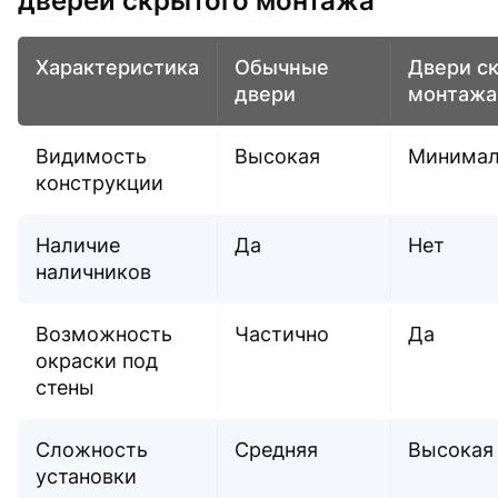
дверей скрытого монтажа
Характеристика
Обычные
Двери с
двери
монтажа
Видимость
Высокая
Минимал
конструкции
Наличие
Да
Нет
наличников
Возможность
Частично
Да
окраски под
стены
Сложность
Средняя
Высокая
установки